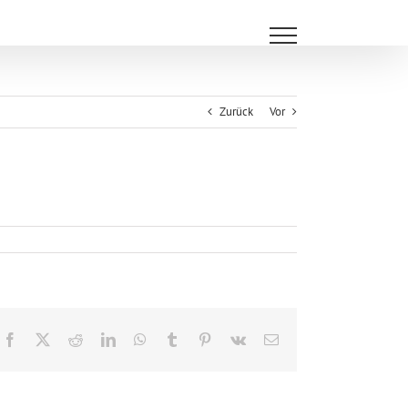
Zurück
Vor
Facebook
X
Reddit
LinkedIn
WhatsApp
Tumblr
Pinterest
Vk
E-
Mail