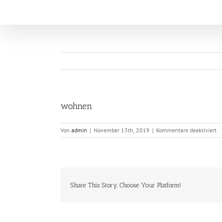
Zum
Inhalt
springen
wohnen
fü
Von
admin
|
November 13th, 2019
|
Kommentare deaktiviert
w
Share This Story, Choose Your Platform!