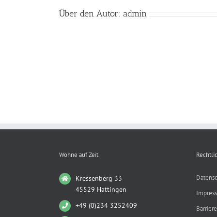
Über den Autor:
admin
Wohne auf Zeit
Rechtli
Datensc
Kressenberg 33
45529 Hattingen
Impres
+49 (0)234 3252409
Barriere